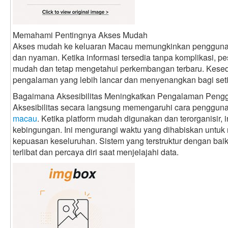
Memahami Pentingnya Akses Mudah
Akses mudah ke keluaran Macau memungkinkan pengguna 
dan nyaman. Ketika informasi tersedia tanpa komplikasi, pe
mudah dan tetap mengetahui perkembangan terbaru. Kese
pengalaman yang lebih lancar dan menyenangkan bagi set
Bagaimana Aksesibilitas Meningkatkan Pengalaman Peng
Aksesibilitas secara langsung memengaruhi cara pengguna
macau
. Ketika platform mudah digunakan dan terorganisir,
kebingungan. Ini mengurangi waktu yang dihabiskan untuk
kepuasan keseluruhan. Sistem yang terstruktur dengan bai
terlibat dan percaya diri saat menjelajahi data.