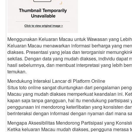
Menggunakan Keluaran Macau untuk Wawasan yang Lebih
Keluaran Macau menawarkan informasi berharga yang menj
diakses. Presentasi yang jelas dan terorganisir memungk
sekilas. Dengan data yang mudah diakses, individu dapa
hasil sebelumnya, dan membuat interpretasi yang lebih b
temukan.
Mendukung Interaksi Lancar di Platform Online
Situs toto online sangat diuntungkan dari pengalaman pen
Macau yang mudah diakses memperkuat keandalan ini. Keti
kapan saja tanpa gangguan, hal itu mendukung partisipasi
penggunaan ini mendorong keterlibatan yang konsisten d
berinteraksi dengan informasi dengan nyaman dari mana sa
Mengapa Aksesibilitas Mendorong Partisipasi yang Konsis
Ketika keluaran Macau mudah diakses, pengguna merasa t