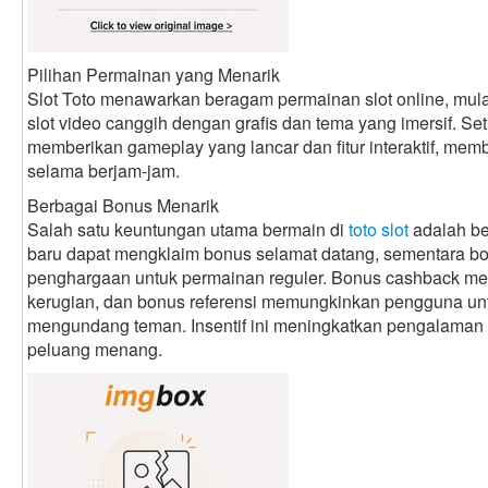
Pilihan Permainan yang Menarik
Slot Toto menawarkan beragam permainan slot online, mulai 
slot video canggih dengan grafis dan tema yang imersif. S
memberikan gameplay yang lancar dan fitur interaktif, memb
selama berjam-jam.
Berbagai Bonus Menarik
Salah satu keuntungan utama bermain di
toto slot
adalah be
baru dapat mengklaim bonus selamat datang, sementara b
penghargaan untuk permainan reguler. Bonus cashback m
kerugian, dan bonus referensi memungkinkan pengguna u
mengundang teman. Insentif ini meningkatkan pengalaman 
peluang menang.