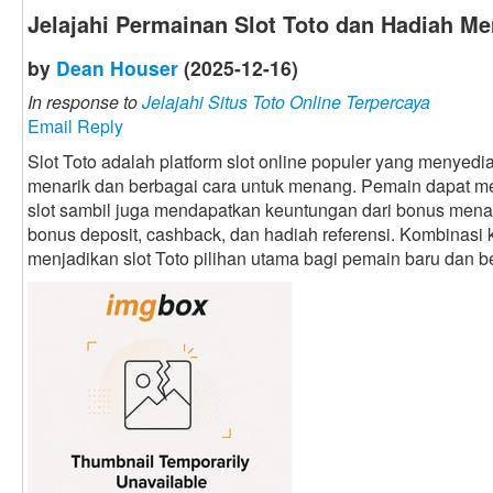
Jelajahi Permainan Slot Toto dan Hadiah Me
by
Dean Houser
(2025-12-16)
In response to
Jelajahi Situs Toto Online Terpercaya
Email Reply
Slot Toto adalah platform slot online populer yang meny
menarik dan berbagai cara untuk menang. Pemain dapat 
slot sambil juga mendapatkan keuntungan dari bonus menar
bonus deposit, cashback, dan hadiah referensi. Kombinasi
menjadikan slot Toto pilihan utama bagi pemain baru dan 