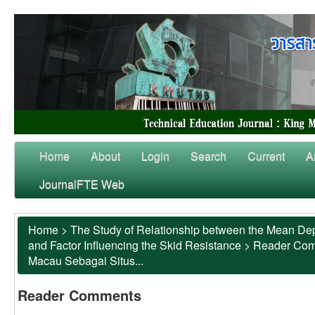
Home
About
Login
Search
Current
A
JournalFTE Web
Home
>
The Study of Relationship between the Mean Dep
and Factor Influencing the Skid Resistance
>
Reader Co
Macau Sebagai Situs...
Reader Comments