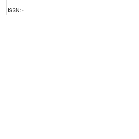
ISSN: -