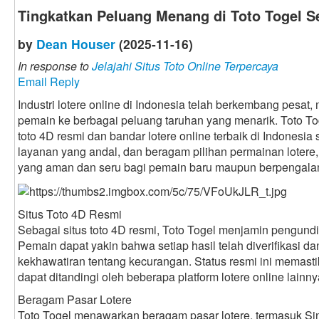
Tingkatkan Peluang Menang di Toto Togel S
by
Dean Houser
(2025-11-16)
In response to
Jelajahi Situs Toto Online Terpercaya
Email Reply
Industri lotere online di Indonesia telah berkembang pesa
pemain ke berbagai peluang taruhan yang menarik. Toto Tog
toto 4D resmi dan bandar lotere online terbaik di Indonesia 
layanan yang andal, dan beragam pilihan permainan loter
yang aman dan seru bagi pemain baru maupun berpengal
Situs Toto 4D Resmi
Sebagai situs toto 4D resmi, Toto Togel menjamin pengundia
Pemain dapat yakin bahwa setiap hasil telah diverifikasi 
kekhawatiran tentang kecurangan. Status resmi ini memastik
dapat ditandingi oleh beberapa platform lotere online lainny
Beragam Pasar Lotere
Toto Togel menawarkan beragam pasar lotere, termasuk Si