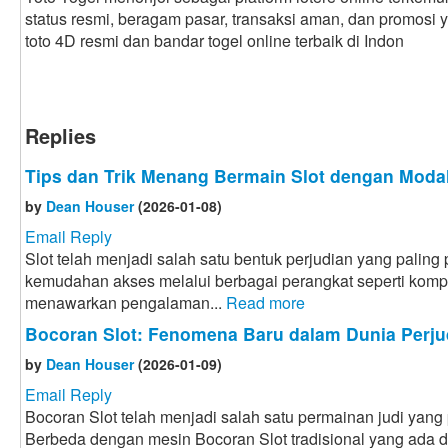
status resmi, beragam pasar, transaksi aman, dan promosi
toto 4D resmi dan bandar togel online terbaik di Indon
Replies
Tips dan Trik Menang Bermain Slot dengan Modal
by
Dean Houser
(2026-01-08)
Email Reply
Slot telah menjadi salah satu bentuk perjudian yang paling p
kemudahan akses melalui berbagai perangkat seperti komp
menawarkan pengalaman...
Read more
Bocoran Slot: Fenomena Baru dalam Dunia Perju
by
Dean Houser
(2026-01-09)
Email Reply
Bocoran Slot telah menjadi salah satu permainan judi yang pa
Berbeda dengan mesin Bocoran Slot tradisional yang ada di 