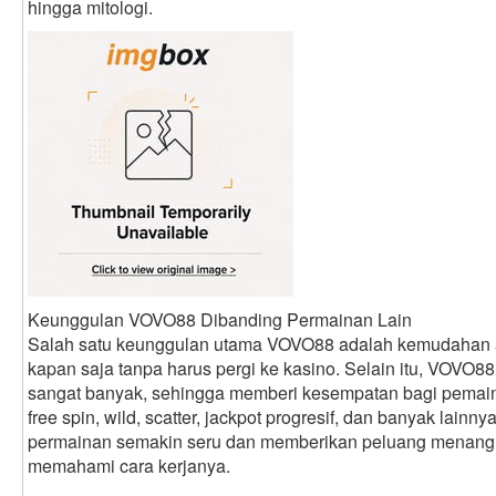
hingga mitologi.
Keunggulan VOVO88 Dibanding Permainan Lain
Salah satu keunggulan utama VOVO88 adalah kemudahan 
kapan saja tanpa harus pergi ke kasino. Selain itu, VOVO
sangat banyak, sehingga memberi kesempatan bagi pemain 
free spin, wild, scatter, jackpot progresif, dan banyak lainny
permainan semakin seru dan memberikan peluang menang y
memahami cara kerjanya.