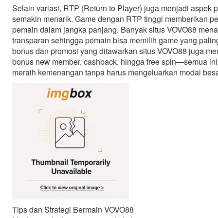
Selain variasi, RTP (Return to Player) juga menjadi aspe
semakin menarik. Game dengan RTP tinggi memberikan pe
pemain dalam jangka panjang. Banyak situs VOVO88 mena
transparan sehingga pemain bisa memilih game yang palin
bonus dan promosi yang ditawarkan situs VOVO88 juga memb
bonus new member, cashback, hingga free spin—semua ini
meraih kemenangan tanpa harus mengeluarkan modal besa
Tips dan Strategi Bermain VOVO88