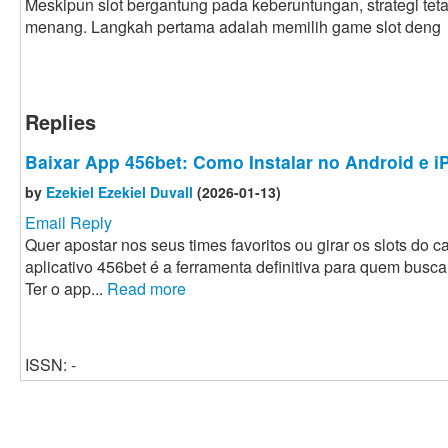
Meskipun slot bergantung pada keberuntungan, strategi te
menang. Langkah pertama adalah memilih game slot deng
Replies
Baixar App 456bet: Como Instalar no Android e i
by
Ezekiel Ezekiel Duvall
(2026-01-13)
Email Reply
Quer apostar nos seus times favoritos ou girar os slots do
aplicativo 456bet é a ferramenta definitiva para quem busca
Ter o app...
Read more
ISSN: -