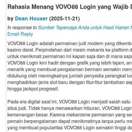
Rahasia Menang VOVO88 Login yang Wajib D
by
Dean Houser
(2025-11-21)
In response to
Sumber Tepercaya Anda untuk Hasil Harian M
Email Reply
VOVO88 Login adalah permainan judi modern yang dikembang
kasino darat. Perpindahan dari mesin mekanis ke platform
untuk menikmati permainan ini kapan saja dan di mana saja
VOVO88 Login kini hadir dengan grafik yang lebih tajam, 
menarik yang membuat pengalaman bermain semakin meny
didukung oleh meningkatnya jumlah penyedia perangkat lu
menghadirkan jenis slot baru dengan fitur-fitur tambahan sepe
hingga jackpot progresif.
Pada era digital saat ini, VOVO88 Login menjadi salah satu
situs judi. Tidak hanya menawarkan hiburan, VOVO88 Logi
kemenangan besar. Karena mekanisme permainan yang se
pemain berpengalaman dapat menikmatinya tanpa perlu me
yang membuat popularitas VOVO88 Login semakin tinggi da