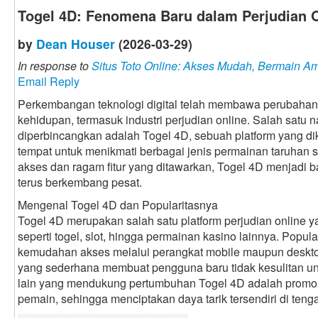
Togel 4D: Fenomena Baru dalam Perjudian 
by
Dean Houser
(2026-03-29)
In response to
Situs Toto Online: Akses Mudah, Bermain 
Email Reply
Perkembangan teknologi digital telah membawa perubahan
kehidupan, termasuk industri perjudian online. Salah satu
diperbincangkan adalah Togel 4D, sebuah platform yang di
tempat untuk menikmati berbagai jenis permainan taruhan
akses dan ragam fitur yang ditawarkan, Togel 4D menjadi ba
terus berkembang pesat.
Mengenal Togel 4D dan Popularitasnya
Togel 4D merupakan salah satu platform perjudian online
seperti togel, slot, hingga permainan kasino lainnya. Popu
kemudahan akses melalui perangkat mobile maupun desktop
yang sederhana membuat pengguna baru tidak kesulitan u
lain yang mendukung pertumbuhan Togel 4D adalah promos
pemain, sehingga menciptakan daya tarik tersendiri di teng