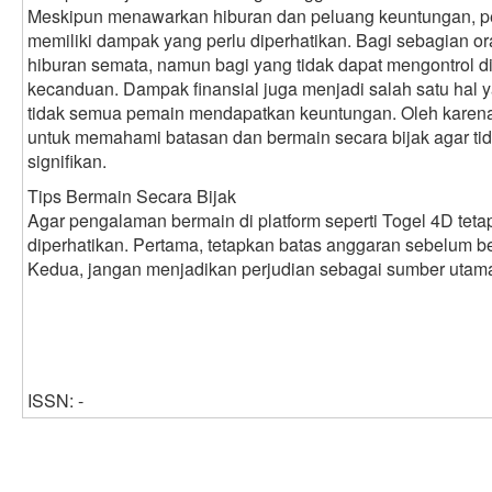
Meskipun menawarkan hiburan dan peluang keuntungan, per
memiliki dampak yang perlu diperhatikan. Bagi sebagian ora
hiburan semata, namun bagi yang tidak dapat mengontrol di
kecanduan. Dampak finansial juga menjadi salah satu hal 
tidak semua pemain mendapatkan keuntungan. Oleh karena it
untuk memahami batasan dan bermain secara bijak agar ti
signifikan.
Tips Bermain Secara Bijak
Agar pengalaman bermain di platform seperti Togel 4D tetap
diperhatikan. Pertama, tetapkan batas anggaran sebelum be
Kedua, jangan menjadikan perjudian sebagai sumber utam
ISSN: -