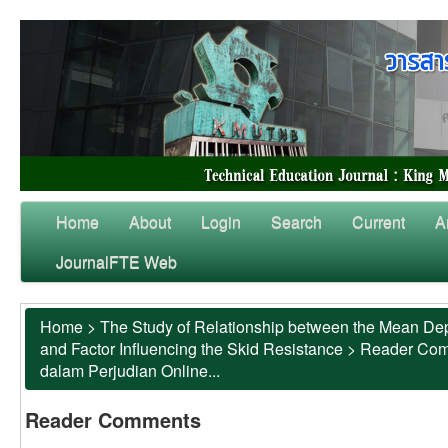
Home
About
Login
Search
Current
A
JournalFTE Web
Home
>
The Study of Relationship between the Mean Dep
and Factor Influencing the Skid Resistance
>
Reader Co
dalam Perjudian Online...
Reader Comments