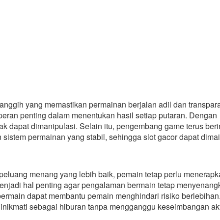
 canggih yang memastikan permainan berjalan adil dan transpar
ran penting dalam menentukan hasil setiap putaran. Dengan
tidak dapat dimanipulasi. Selain itu, pengembang game terus ber
n sistem permainan yang stabil, sehingga slot gacor dapat dima
 peluang menang yang lebih baik, pemain tetap perlu menerapk
menjadi hal penting agar pengalaman bermain tetap menyenang
ermain dapat membantu pemain menghindari risiko berlebihan
dinikmati sebagai hiburan tanpa mengganggu keseimbangan akt