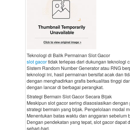
Teknologi di Balik Permainan Slot Gacor
slot gacor
tidak terlepas dari dukungan teknologi
Sistem Random Number Generator atau RNG berpe
teknologi ini, hasil permainan bersifat acak dan 
dengan menghadirkan grafis berkualitas tinggi da
dengan lancar di berbagai perangkat.
Strategi Bermain Slot Gacor Secara Bijak
Meskipun slot gacor sering diasosiasikan dengan
strategi bermain yang bijak. Pengelolaan modal 
Menentukan batas waktu dan anggaran sebelum b
Dengan pendekatan yang tepat, slot gacor dapat 
sehari-hari.