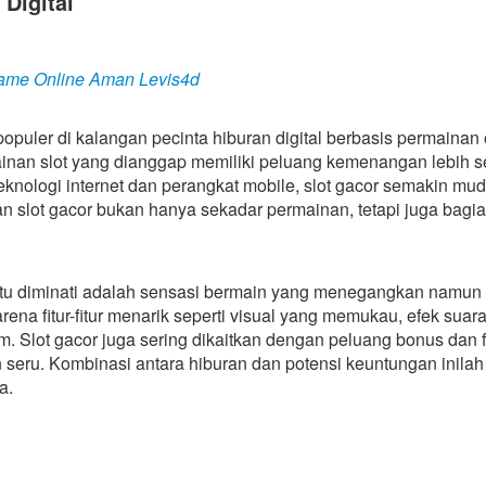
Digital
ame Online Aman Levis4d
populer di kalangan pecinta hiburan digital berbasis permainan 
inan slot yang dianggap memiliki peluang kemenangan lebih s
knologi internet dan perangkat mobile, slot gacor semakin mu
an slot gacor bukan hanya sekadar permainan, tetapi juga bagia
itu diminati adalah sensasi bermain yang menegangkan namun
na fitur-fitur menarik seperti visual yang memukau, efek suar
m. Slot gacor juga sering dikaitkan dengan peluang bonus dan 
eru. Kombinasi antara hiburan dan potensi keuntungan inilah
a.