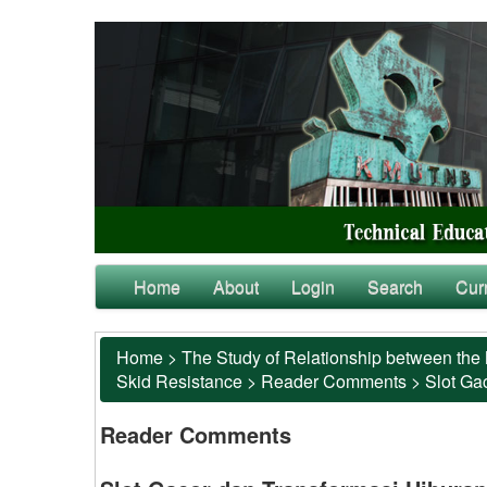
Home
About
Login
Search
Cur
Home
>
The Study of Relationship between the 
Skid Resistance
>
Reader Comments
>
Slot Ga
Reader Comments