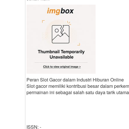
Peran Slot Gacor dalam Industri Hiburan Online
Slot gacor memiliki kontribusi besar dalam perkem
permainan ini sebagai salah satu daya tarik utam
ISSN: -