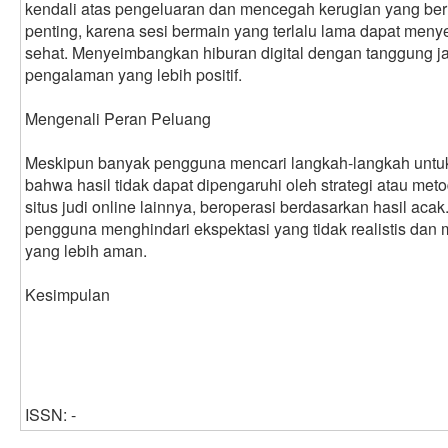
kendali atas pengeluaran dan mencegah kerugian yang be
penting, karena sesi bermain yang terlalu lama dapat menye
sehat. Menyeimbangkan hiburan digital dengan tanggung 
pengalaman yang lebih positif.
Mengenali Peran Peluang
Meskipun banyak pengguna mencari langkah-langkah untuk
bahwa hasil tidak dapat dipengaruhi oleh strategi atau met
situs judi online lainnya, beroperasi berdasarkan hasil a
pengguna menghindari ekspektasi yang tidak realistis da
yang lebih aman.
Kesimpulan
ISSN: -