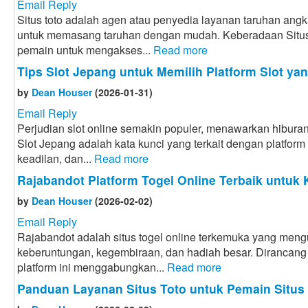
Email Reply
Situs toto adalah agen atau penyedia layanan taruhan an
untuk memasang taruhan dengan mudah. Keberadaan Situ
pemain untuk mengakses...
Read more
Tips Slot Jepang untuk Memilih Platform Slot ya
by
Dean Houser
(2026-01-31)
Email Reply
Perjudian slot online semakin populer, menawarkan hibura
Slot Jepang adalah kata kunci yang terkait dengan platfo
keadilan, dan...
Read more
Rajabandot Platform Togel Online Terbaik untuk
by
Dean Houser
(2026-02-02)
Email Reply
Rajabandot adalah situs togel online terkemuka yang men
keberuntungan, kegembiraan, dan hadiah besar. Dirancang 
platform ini menggabungkan...
Read more
Panduan Layanan Situs Toto untuk Pemain Situs 