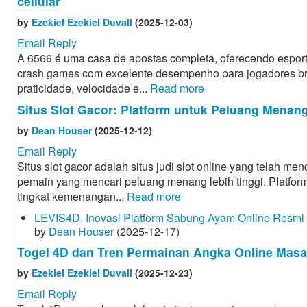
cellular
by
Ezekiel Ezekiel Duvall
(2025-12-03)
Email Reply
A 6566 é uma casa de apostas completa, oferecendo esporte
crash games com excelente desempenho para jogadores br
praticidade, velocidade e...
Read more
Situs Slot Gacor: Platform untuk Peluang Menang
by
Dean Houser
(2025-12-12)
Email Reply
Situs slot gacor adalah situs judi slot online yang telah me
pemain yang mencari peluang menang lebih tinggi. Platfor
tingkat kemenangan...
Read more
LEVIS4D, Inovasi Platform Sabung Ayam Online Resmi
by
Dean Houser
(2025-12-17)
Togel 4D dan Tren Permainan Angka Online Masa
by
Ezekiel Ezekiel Duvall
(2025-12-23)
Email Reply