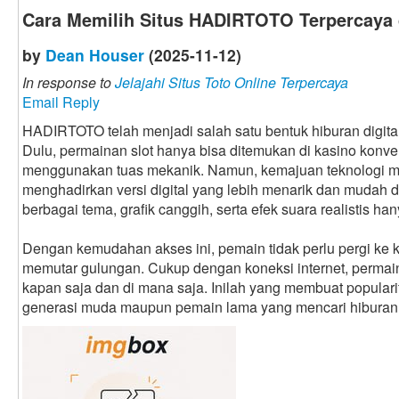
Cara Memilih Situs HADIRTOTO Terpercaya
by
Dean Houser
(2025-11-12)
In response to
Jelajahi Situs Toto Online Terpercaya
Email Reply
HADIRTOTO telah menjadi salah satu bentuk hiburan digital 
Dulu, permainan slot hanya bisa ditemukan di kasino konv
menggunakan tuas mekanik. Namun, kemajuan teknologi 
menghadirkan versi digital yang lebih menarik dan mudah d
berbagai tema, grafik canggih, serta efek suara realistis ha
Dengan kemudahan akses ini, pemain tidak perlu pergi ke 
memutar gulungan. Cukup dengan koneksi internet, perm
kapan saja dan di mana saja. Inilah yang membuat popular
generasi muda maupun pemain lama yang mencari hiburan 