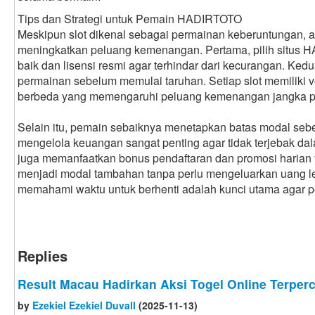
Tips dan Strategi untuk Pemain HADIRTOTO
Meskipun slot dikenal sebagai permainan keberuntungan, a
meningkatkan peluang kemenangan. Pertama, pilih situs H
baik dan lisensi resmi agar terhindar dari kecurangan. Kedu
permainan sebelum memulai taruhan. Setiap slot memiliki vo
berbeda yang memengaruhi peluang kemenangan jangka p
Selain itu, pemain sebaiknya menetapkan batas modal sebe
mengelola keuangan sangat penting agar tidak terjebak da
juga memanfaatkan bonus pendaftaran dan promosi harian ya
menjadi modal tambahan tanpa perlu mengeluarkan uang le
memahami waktu untuk berhenti adalah kunci utama agar 
Replies
Result Macau Hadirkan Aksi Togel Online Terper
by
Ezekiel Ezekiel Duvall
(2025-11-13)