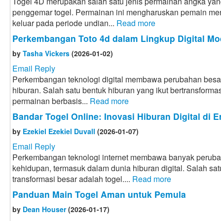
Togel 4D merupakan salah satu jenis permainan angka yan
penggemar togel. Permainan ini mengharuskan pemain men
keluar pada periode undian...
Read more
Perkembangan Toto 4d dalam Lingkup Digital Mo
by
Tasha Vickers
(2026-01-02)
Email Reply
Perkembangan teknologi digital membawa perubahan besa
hiburan. Salah satu bentuk hiburan yang ikut bertransforma
permainan berbasis...
Read more
Bandar Togel Online: Inovasi Hiburan Digital di E
by
Ezekiel Ezekiel Duvall
(2026-01-07)
Email Reply
Perkembangan teknologi internet membawa banyak peruba
kehidupan, termasuk dalam dunia hiburan digital. Salah s
transformasi besar adalah togel....
Read more
Panduan Main Togel Aman untuk Pemula
by
Dean Houser
(2026-01-17)