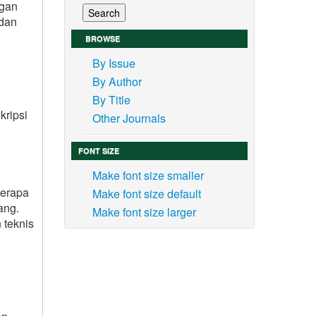
ngan
 dan
BROWSE
By Issue
By Author
By Title
kripsi
Other Journals
FONT SIZE
Make font size smaller
berapa
Make font size default
ang.
Make font size larger
 teknis