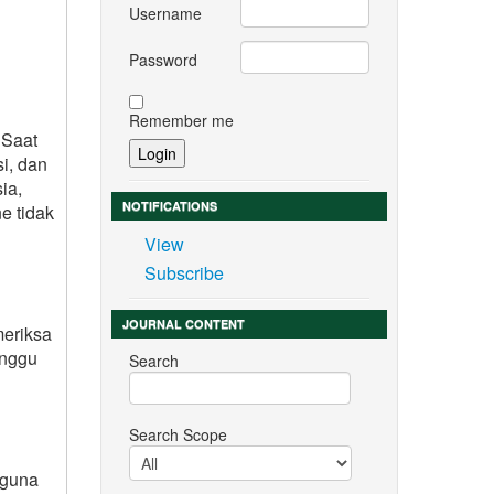
Username
Password
Remember me
 Saat
i, dan
ia,
NOTIFICATIONS
e tidak
View
Subscribe
JOURNAL CONTENT
meriksa
unggu
Search
Search Scope
gguna