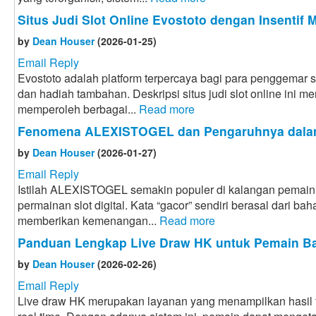
Situs Judi Slot Online Evostoto dengan Insentif 
by
Dean Houser
(2026-01-25)
Email Reply
Evostoto adalah platform terpercaya bagi para penggemar s
dan hadiah tambahan. Deskripsi situs judi slot online ini 
memperoleh berbagai...
Read more
Fenomena ALEXISTOGEL dan Pengaruhnya dalam
by
Dean Houser
(2026-01-27)
Email Reply
Istilah ALEXISTOGEL semakin populer di kalangan pemain j
permainan slot digital. Kata “gacor” sendiri berasal dari bah
memberikan kemenangan...
Read more
Panduan Lengkap Live Draw HK untuk Pemain Ba
by
Dean Houser
(2026-02-26)
Email Reply
Live draw HK merupakan layanan yang menampilkan hasil 