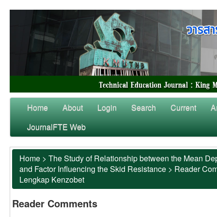
Home
About
Login
Search
Current
A
JournalFTE Web
Home
>
The Study of Relationship between the Mean Dep
and Factor Influencing the Skid Resistance
>
Reader Co
Lengkap Kenzobet
Reader Comments