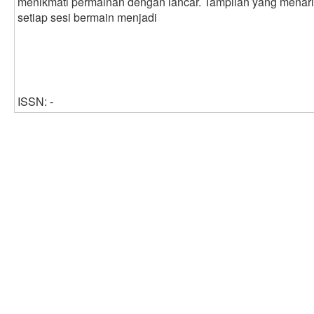
menikmati permainan dengan lancar. Tampilan yang menarik 
setiap sesi bermain menjadi
ISSN: -