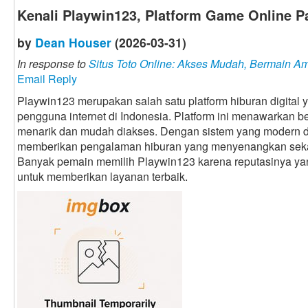
Kenali Playwin123, Platform Game Online P
by
Dean Houser
(2026-03-31)
In response to
Situs Toto Online: Akses Mudah, Bermain 
Email Reply
Playwin123 merupakan salah satu platform hiburan digital 
pengguna internet di Indonesia. Platform ini menawarkan b
menarik dan mudah diakses. Dengan sistem yang modern da
memberikan pengalaman hiburan yang menyenangkan seka
Banyak pemain memilih Playwin123 karena reputasinya yan
untuk memberikan layanan terbaik.