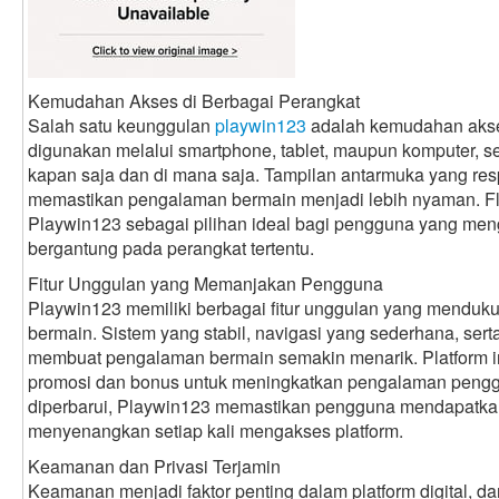
Kemudahan Akses di Berbagai Perangkat
Salah satu keunggulan
playwin123
adalah kemudahan akses
digunakan melalui smartphone, tablet, maupun komputer, 
kapan saja dan di mana saja. Tampilan antarmuka yang re
memastikan pengalaman bermain menjadi lebih nyaman. Flek
Playwin123 sebagai pilihan ideal bagi pengguna yang meng
bergantung pada perangkat tertentu.
Fitur Unggulan yang Memanjakan Pengguna
Playwin123 memiliki berbagai fitur unggulan yang mendu
bermain. Sistem yang stabil, navigasi yang sederhana, ser
membuat pengalaman bermain semakin menarik. Platform i
promosi dan bonus untuk meningkatkan pengalaman pengguna
diperbarui, Playwin123 memastikan pengguna mendapatka
menyenangkan setiap kali mengakses platform.
Keamanan dan Privasi Terjamin
Keamanan menjadi faktor penting dalam platform digital, 