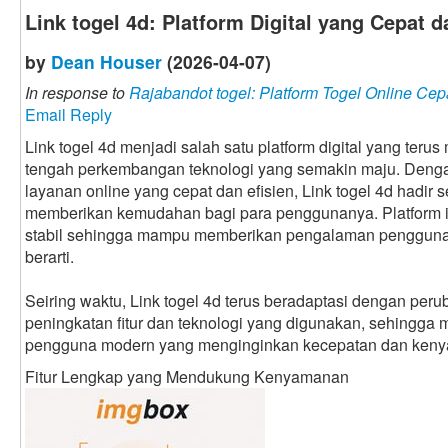
Link togel 4d: Platform Digital yang Cepat d
by
Dean Houser
(2026-04-07)
In response to
Rajabandot togel: Platform Togel Online Ce
Email Reply
Link togel 4d menjadi salah satu platform digital yang ter
tengah perkembangan teknologi yang semakin maju. Deng
layanan online yang cepat dan efisien, Link togel 4d hadir
memberikan kemudahan bagi para penggunanya. Platform i
stabil sehingga mampu memberikan pengalaman pengguna
berarti.
Seiring waktu, Link togel 4d terus beradaptasi dengan perubah
peningkatan fitur dan teknologi yang digunakan, sehing
pengguna modern yang menginginkan kecepatan dan kenya
Fitur Lengkap yang Mendukung Kenyamanan