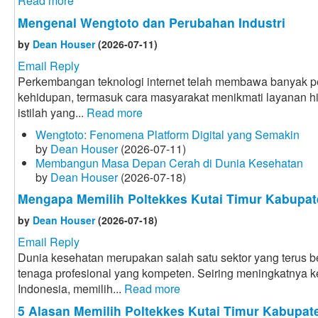
Read more
Mengenal Wengtoto dan Perubahan Industri
by
Dean Houser
(2026-07-11)
Email Reply
Perkembangan teknologi internet telah membawa banyak p
kehidupan, termasuk cara masyarakat menikmati layanan hibu
istilah yang...
Read more
Wengtoto: Fenomena Platform Digital yang Semakin
by
Dean Houser
(2026-07-11)
Membangun Masa Depan Cerah di Dunia Kesehatan
by
Dean Houser
(2026-07-18)
Mengapa Memilih Poltekkes Kutai Timur Kabupat
by
Dean Houser
(2026-07-18)
Email Reply
Dunia kesehatan merupakan salah satu sektor yang terus
tenaga profesional yang kompeten. Seiring meningkatnya 
Indonesia, memilih...
Read more
5 Alasan Memilih Poltekkes Kutai Timur Kabupat