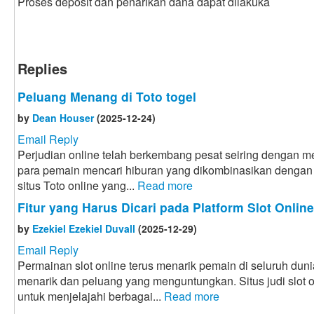
Proses deposit dan penarikan dana dapat dilakuka
Replies
Peluang Menang di Toto togel
by
Dean Houser
(2025-12-24)
Email Reply
Perjudian online telah berkembang pesat seiring dengan m
para pemain mencari hiburan yang dikombinasikan dengan p
situs Toto online yang...
Read more
Fitur yang Harus Dicari pada Platform Slot Onlin
by
Ezekiel Ezekiel Duvall
(2025-12-29)
Email Reply
Permainan slot online terus menarik pemain di seluruh d
menarik dan peluang yang menguntungkan. Situs judi slo
untuk menjelajahi berbagai...
Read more