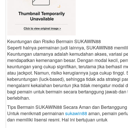
Keuntungan dan Risiko Bermain SUKAWIN88
Seperti halnya permainan judi lainnya, SUKAWIN88 memilik
Keuntungan utamanya adalah kemudahan akses, variasi per
mendapatkan kemenangan besar. Dengan modal kecil, pem
keuntungan yang cukup signifikan, terutama jika berhasi
atau jackpot. Namun, risiko kerugiannya juga cukup tinggi
keberuntungan (luck-based), sehingga tidak ada strategi p
mengalami kekalahan beruntun jika tidak mengatur modal de
bagi pemain untuk bermain secara bertanggung jawab dan t
berlebihan.
Tips Bermain SUKAWIN88 Secara Aman dan Bertanggung
Untuk menikmati permainan
sukawin88
aman, pemain perlu
dan memiliki lisensi resmi. Hal ini bertujuan untuk