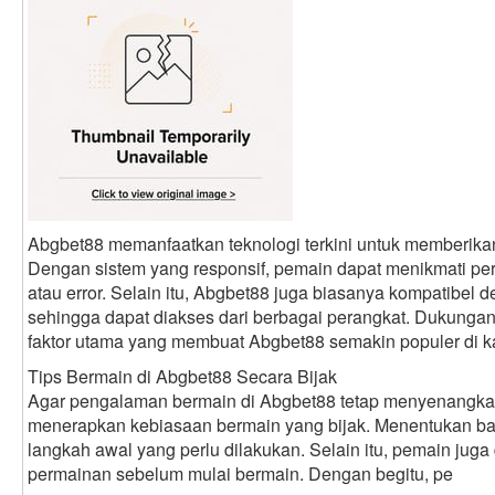
Abgbet88 memanfaatkan teknologi terkini untuk memberika
Dengan sistem yang responsif, pemain dapat menikmati pe
atau error. Selain itu, Abgbet88 juga biasanya kompatibel 
sehingga dapat diakses dari berbagai perangkat. Dukungan 
faktor utama yang membuat Abgbet88 semakin populer di k
Tips Bermain di Abgbet88 Secara Bijak
Agar pengalaman bermain di Abgbet88 tetap menyenangkan
menerapkan kebiasaan bermain yang bijak. Menentukan b
langkah awal yang perlu dilakukan. Selain itu, pemain ju
permainan sebelum mulai bermain. Dengan begitu, pe