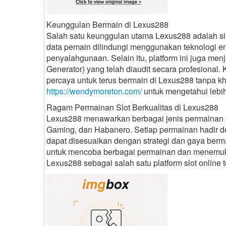
Keunggulan Bermain di Lexus288
Salah satu keunggulan utama Lexus288 adalah s
data pemain dilindungi menggunakan teknologi en
penyalahgunaan. Selain itu, platform ini juga 
Generator) yang telah diaudit secara profesion
percaya untuk terus bermain di Lexus288 tanpa k
https://wendymoreton.com/
untuk mengetahui lebih
Ragam Permainan Slot Berkualitas di Lexus288
Lexus288 menawarkan berbagai jenis permainan slo
Gaming, dan Habanero. Setiap permainan hadir deng
dapat disesuaikan dengan strategi dan gaya berm
untuk mencoba berbagai permainan dan menemuka
Lexus288 sebagai salah satu platform slot online t