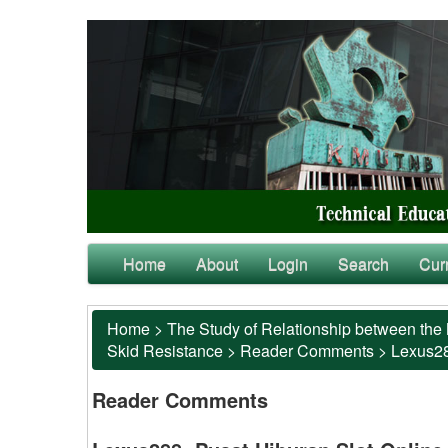
Home
About
Login
Search
Cur
Home
>
The Study of Relationship between the 
Skid Resistance
>
Reader Comments
>
Lexus28
Reader Comments