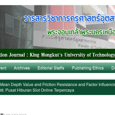
rent
Archives
Editorial Staffs
Publishing Ethics
D
Mean Depth Value and Friction Resistance and Factor Influenci
8: Pusat Hiburan Slot Online Terpercaya