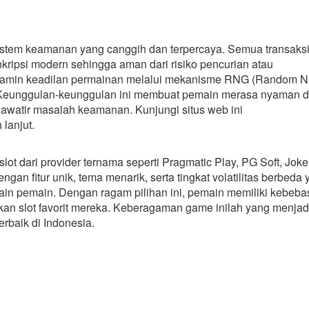
istem keamanan yang canggih dan terpercaya. Semua transaks
kripsi modern sehingga aman dari risiko pencurian atau
menjamin keadilan permainan melalui mekanisme RNG (Random 
al. Keunggulan-keunggulan ini membuat pemain merasa nyaman 
hawatir masalah keamanan. Kunjungi situs web ini
 lanjut.
t dari provider ternama seperti Pragmatic Play, PG Soft, Joke
an fitur unik, tema menarik, serta tingkat volatilitas berbeda
ain pemain. Dengan ragam pilihan ini, pemain memiliki kebeb
n slot favorit mereka. Keberagaman game inilah yang menjad
erbaik di Indonesia.