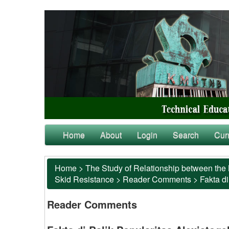
Home
About
Login
Search
Cur
Home
>
The Study of Relationship between the 
Skid Resistance
>
Reader Comments
>
Fakta di
Reader Comments