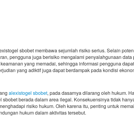
xistogel sbobet membawa sejumlah risiko serius. Selain poten
sparan, pengguna juga berisiko mengalami penyalahgunaan data p
stem keamanan yang memadai, sehingga informasi pengguna dapa
erjudian yang adiktif juga dapat berdampak pada kondisi ekono
yang
alexistogel sbobet
, pada dasarnya dilarang oleh hukum. Hal
gel sbobet berada dalam area ilegal. Konsekuensinya tidak hany
 menghadapi risiko hukum. Oleh karena itu, penting untuk mem
dungan hukum dalam aktivitas tersebut.