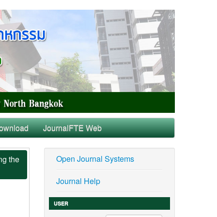
ownload
JournalFTE Web
Open Journal Systems
ng the
Journal Help
USER