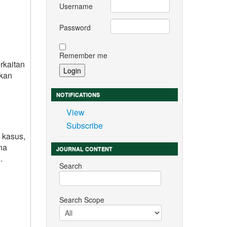
Username
Password
Remember me
erkaitan
rkan
NOTIFICATIONS
View
Subscribe
 kasus,
na
JOURNAL CONTENT
.
Search
Search Scope