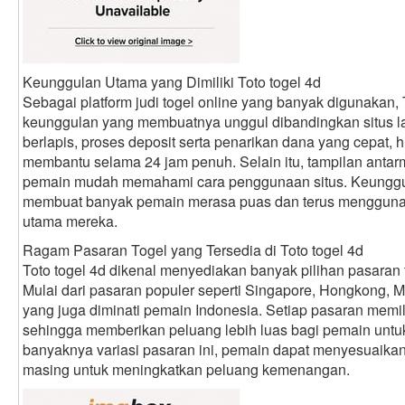
Keunggulan Utama yang Dimiliki Toto togel 4d
Sebagai platform judi togel online yang banyak digunakan,
keunggulan yang membuatnya unggul dibandingkan situs la
berlapis, proses deposit serta penarikan dana yang cepat,
membantu selama 24 jam penuh. Selain itu, tampilan ant
pemain mudah memahami cara penggunaan situs. Keunggul
membuat banyak pemain merasa puas dan terus menggunaka
utama mereka.
Ragam Pasaran Togel yang Tersedia di Toto togel 4d
Toto togel 4d dikenal menyediakan banyak pilihan pasaran 
Mulai dari pasaran populer seperti Singapore, Hongkong, 
yang juga diminati pemain Indonesia. Setiap pasaran memil
sehingga memberikan peluang lebih luas bagi pemain untu
banyaknya variasi pasaran ini, pemain dapat menyesuaika
masing untuk meningkatkan peluang kemenangan.