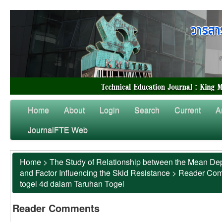
Home
About
Login
Search
Current
A
JournalFTE Web
Home
>
The Study of Relationship between the Mean Dep
and Factor Influencing the Skid Resistance
>
Reader Co
togel 4d dalam Taruhan Togel
Reader Comments