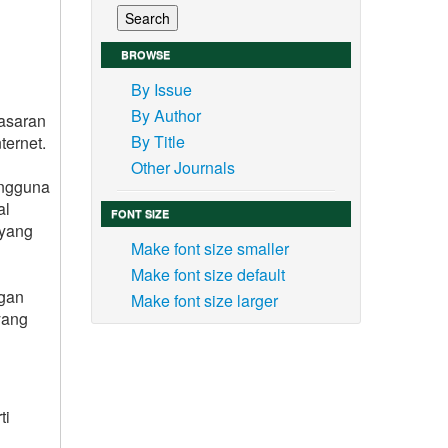
BROWSE
By Issue
By Author
masaran
By Title
ternet.
Other Journals
engguna
al
FONT SIZE
 yang
Make font size smaller
Make font size default
ngan
Make font size larger
yang
ti