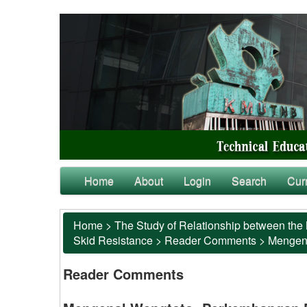
Home
About
Login
Search
Cur
Home
>
The Study of Relationship between the 
Skid Resistance
>
Reader Comments
>
Mengena
Reader Comments