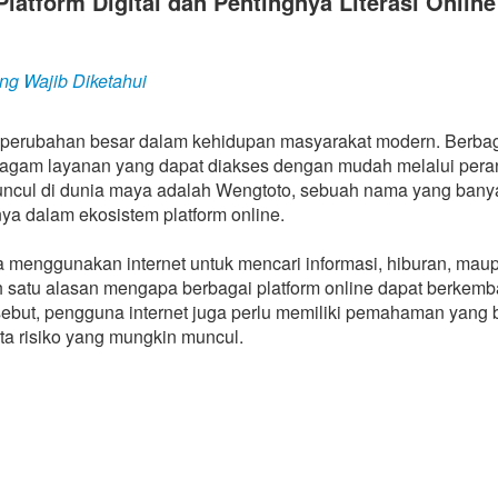
tform Digital dan Pentingnya Literasi Online
g Wajib Diketahui
perubahan besar dalam kehidupan masyarakat modern. Berbag
ragam layanan yang dapat diakses dengan mudah melalui pera
g muncul di dunia maya adalah Wengtoto, sebuah nama yang bany
ya dalam ekosistem platform online.
asa menggunakan internet untuk mencari informasi, hiburan, mau
h satu alasan mengapa berbagai platform online dapat berkem
ebut, pengguna internet juga perlu memiliki pemahaman yang 
rta risiko yang mungkin muncul.