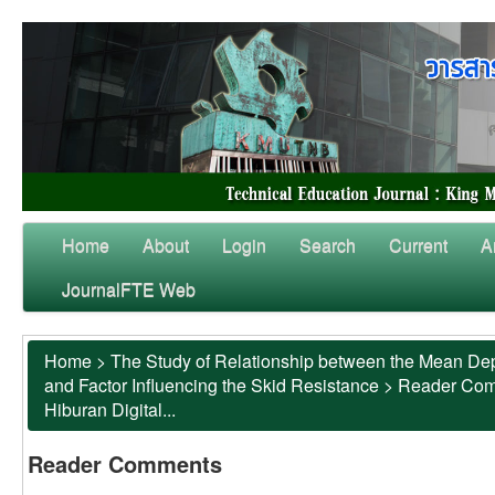
Home
About
Login
Search
Current
A
JournalFTE Web
Home
>
The Study of Relationship between the Mean Dep
and Factor Influencing the Skid Resistance
>
Reader Co
Hiburan Digital...
Reader Comments