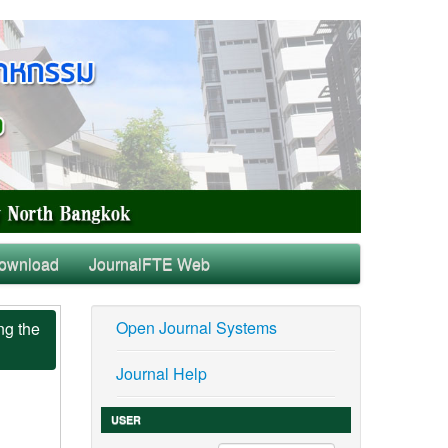
ownload
JournalFTE Web
Open Journal Systems
ng the
Journal Help
USER