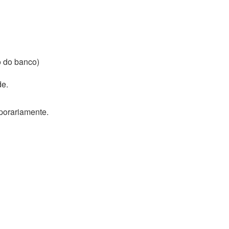
o do banco)
de.
porariamente.