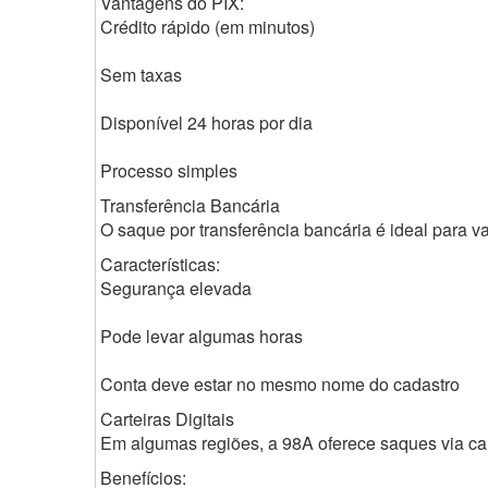
Vantagens do PIX:
Crédito rápido (em minutos)
Sem taxas
Disponível 24 horas por dia
Processo simples
Transferência Bancária
O saque por transferência bancária é ideal para va
Características:
Segurança elevada
Pode levar algumas horas
Conta deve estar no mesmo nome do cadastro
Carteiras Digitais
Em algumas regiões, a 98A oferece saques via cart
Benefícios: