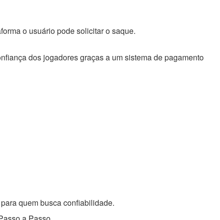
forma o usuário pode solicitar o saque.
nfiança dos jogadores graças a um sistema de pagamento
para quem busca confiabilidade.
 Passo a Passo