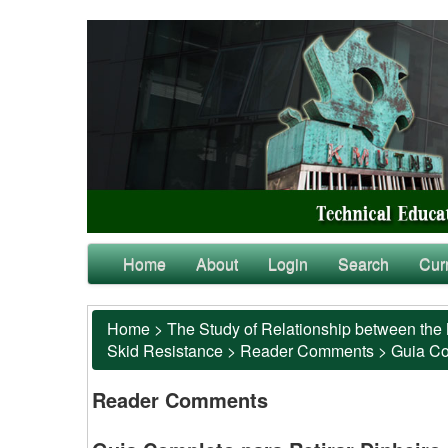
Home
About
Login
Search
Cur
Home
>
The Study of Relationship between the 
Skid Resistance
>
Reader Comments
>
Guia Co
Reader Comments