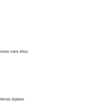
lores mais altos.
eiras digitais.