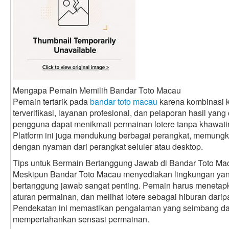
Mengapa Pemain Memilih Bandar Toto Macau
Pemain tertarik pada
bandar toto macau
karena kombinasi k
terverifikasi, layanan profesional, dan pelaporan hasil yan
pengguna dapat menikmati permainan lotere tanpa khawatir
Platform ini juga mendukung berbagai perangkat, memungki
dengan nyaman dari perangkat seluler atau desktop.
Tips untuk Bermain Bertanggung Jawab di Bandar Toto Ma
Meskipun Bandar Toto Macau menyediakan lingkungan yan
bertanggung jawab sangat penting. Pemain harus menetap
aturan permainan, dan melihat lotere sebagai hiburan dari
Pendekatan ini memastikan pengalaman yang seimbang d
mempertahankan sensasi permainan.