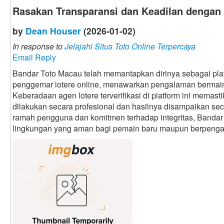
Rasakan Transparansi dan Keadilan dengan
by
Dean Houser
(2026-01-02)
In response to
Jelajahi Situs Toto Online Terpercaya
Email Reply
Bandar Toto Macau telah memantapkan dirinya sebagai plat
penggemar lotere online, menawarkan pengalaman bermain 
Keberadaan agen lotere terverifikasi di platform ini memas
dilakukan secara profesional dan hasilnya disampaikan sec
ramah pengguna dan komitmen terhadap integritas, Banda
lingkungan yang aman bagi pemain baru maupun berpeng