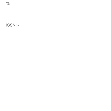
%
ISSN: -