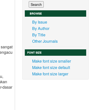
BROWSE
By Issue
By Author
By Title
Other Journals
u
g sangat
mengacu
FONT SIZE
Make font size smaller
Make font size default
Make font size larger
u,
akan
r-dasar