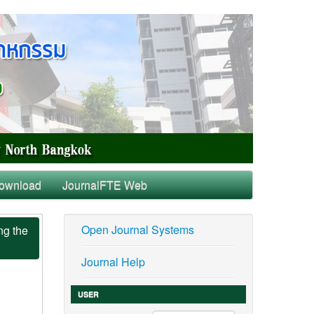
ownload
JournalFTE Web
Open Journal Systems
ng the
Journal Help
USER