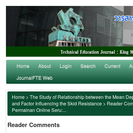
Home
About
Login
Search
Current
A
JournalFTE Web
Home
>
The Study of Relationship between the Mean Dep
and Factor Influencing the Skid Resistance
>
Reader Co
Permainan Online Seru:...
Reader Comments