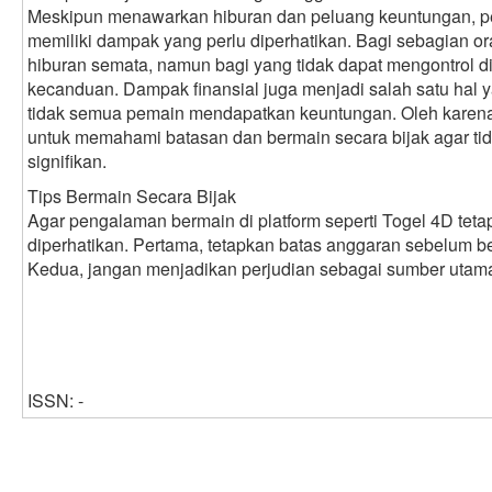
Meskipun menawarkan hiburan dan peluang keuntungan, per
memiliki dampak yang perlu diperhatikan. Bagi sebagian ora
hiburan semata, namun bagi yang tidak dapat mengontrol di
kecanduan. Dampak finansial juga menjadi salah satu hal 
tidak semua pemain mendapatkan keuntungan. Oleh karena it
untuk memahami batasan dan bermain secara bijak agar ti
signifikan.
Tips Bermain Secara Bijak
Agar pengalaman bermain di platform seperti Togel 4D tetap
diperhatikan. Pertama, tetapkan batas anggaran sebelum be
Kedua, jangan menjadikan perjudian sebagai sumber utam
ISSN: -