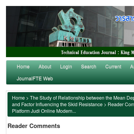
Home
About
Login
Search
Current
A
JournalFTE Web
Home
>
The Study of Relationship between the Mean Dep
and Factor Influencing the Skid Resistance
>
Reader Co
Platform Judi Online Modern...
Reader Comments