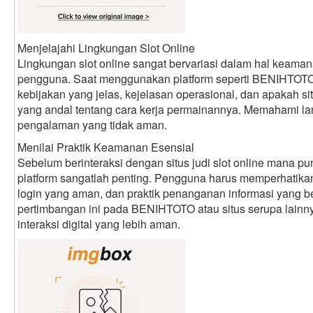
Menjelajahi Lingkungan Slot Online
Lingkungan slot online sangat bervariasi dalam hal keaman
pengguna. Saat menggunakan platform seperti BENIHTOT
kebijakan yang jelas, kejelasan operasional, dan apakah si
yang andal tentang cara kerja permainannya. Memahami l
pengalaman yang tidak aman.
Menilai Praktik Keamanan Esensial
Sebelum berinteraksi dengan situs judi slot online mana 
platform sangatlah penting. Pengguna harus memperhatikan
login yang aman, dan praktik penanganan informasi yang 
pertimbangan ini pada BENIHTOTO atau situs serupa lai
interaksi digital yang lebih aman.