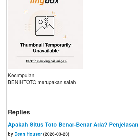
Kesimpulan
BENIHTOTO merupakan salah
Replies
Apakah Situs Toto Benar-Benar Ada? Penjelasa
by
Dean Houser
(2026-03-23)