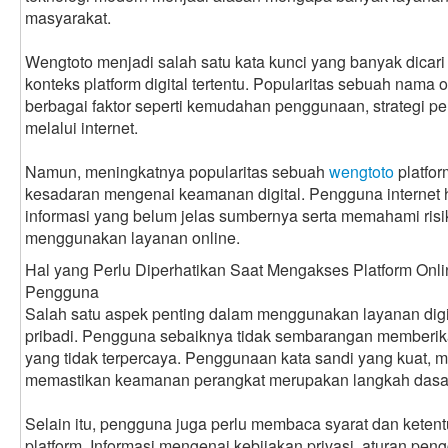
masyarakat.
Wengtoto menjadi salah satu kata kunci yang banyak dicari
konteks platform digital tertentu. Popularitas sebuah nama 
berbagai faktor seperti kemudahan penggunaan, strategi p
melalui internet.
Namun, meningkatnya popularitas sebuah
wengtoto
platfor
kesadaran mengenai keamanan digital. Pengguna internet ha
informasi yang belum jelas sumbernya serta memahami ris
menggunakan layanan online.
Hal yang Perlu Diperhatikan Saat Mengakses Platform Onl
Pengguna
Salah satu aspek penting dalam menggunakan layanan dig
pribadi. Pengguna sebaiknya tidak sembarangan memberikan
yang tidak terpercaya. Penggunaan kata sandi yang kuat, 
memastikan keamanan perangkat merupakan langkah dasar 
Selain itu, pengguna juga perlu membaca syarat dan keten
platform. Informasi mengenai kebijakan privasi, aturan pen