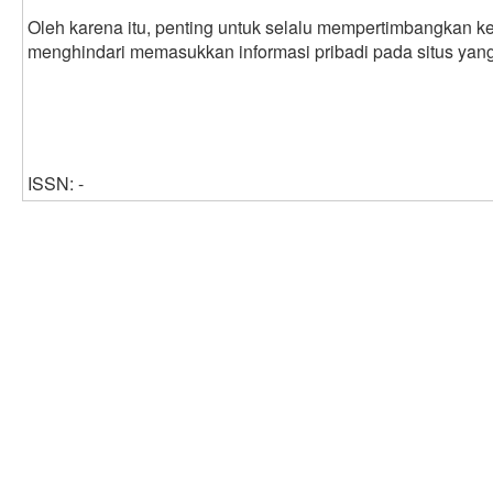
Oleh karena itu, penting untuk selalu mempertimbangkan k
menghindari memasukkan informasi pribadi pada situs yang 
ISSN: -