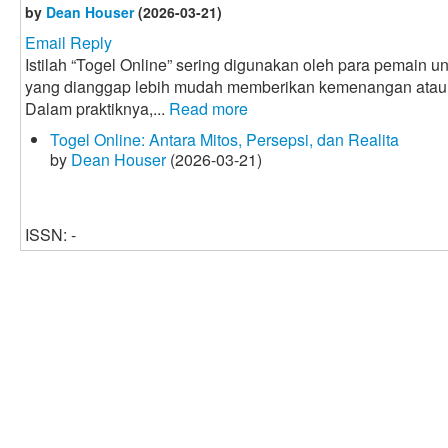
by
Dean Houser
(2026-03-21)
Email Reply
Istilah “Togel Online” sering digunakan oleh para pemain
yang dianggap lebih mudah memberikan kemenangan atau ja
Dalam praktiknya,...
Read more
Togel Online: Antara Mitos, Persepsi, dan Realita
by
Dean Houser
(2026-03-21)
ISSN: -