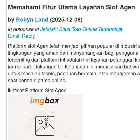
Memahami Fitur Utama Layanan Slot Agen
by
Robyn Land
(2025-12-06)
In response to
Jelajahi Situs Toto Online Terpercaya
Email Reply
Platform slot Agen telah menjadi pilihan populer di industri
lingkungan yang aman dan menyenangkan bagi pengguna untu
terpenting dari platform ini adalah tim layanan pelanggan
jam sehari. Dukungan berkelanjutan ini memastikan bahw
untuk masalah teknis, panduan bermain, atau manajemen 
saat bermain game online.
Ikhtisar Platform Slot Agen