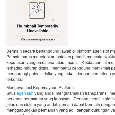
Bermain secara bertanggung jawab di platform agen slot m
Pemain harus menetapkan batasan pribadi, mencatat wakt
keputusan yang emosional atau impulsif. Kebiasaan ini me
terhadap hiburan digital, membantu pengguna menikmati 
mengurangi potensi risiko yang terkait dengan permainan 
terkontrol.
Mengevaluasi Kepercayaan Platform
Situs
agen slot
yang andal mengutamakan transparansi, m
performa permainan yang konsisten. Dengan memilih platf
jelas dan sistem yang andal, pemain dapat bermain dengan 
menggabungkan permainan yang adil dengan dukungan ya