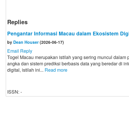
Replies
Pengantar Informasi Macau dalam Ekosistem Dig
by
Dean Houser
(2026-06-17)
Email Reply
Togel Macau merupakan istilah yang sering muncul dala
angka dan sistem prediksi berbasis data yang beredar di i
digital, istilah ini...
Read more
ISSN: -