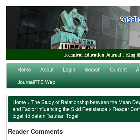
Home
About
Login
Search
Current
A
JournalFTE Web
Home
>
The Study of Relationship between the Mean Dep
and Factor Influencing the Skid Resistance
>
Reader Co
togel 4d dalam Taruhan Togel
Reader Comments