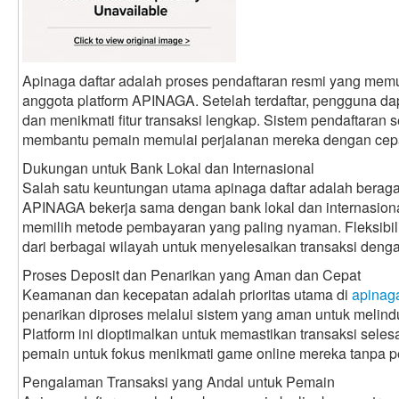
Apinaga daftar adalah proses pendaftaran resmi yang me
anggota platform APINAGA. Setelah terdaftar, pengguna d
dan menikmati fitur transaksi lengkap. Sistem pendaftaran
membantu pemain memulai perjalanan mereka dengan cep
Dukungan untuk Bank Lokal dan Internasional
Salah satu keuntungan utama apinaga daftar adalah berag
APINAGA bekerja sama dengan bank lokal dan internasion
memilih metode pembayaran yang paling nyaman. Fleksibil
dari berbagai wilayah untuk menyelesaikan transaksi denga
Proses Deposit dan Penarikan yang Aman dan Cepat
Keamanan dan kecepatan adalah prioritas utama di
apinaga
penarikan diproses melalui sistem yang aman untuk melin
Platform ini dioptimalkan untuk memastikan transaksi sel
pemain untuk fokus menikmati game online mereka tanpa 
Pengalaman Transaksi yang Andal untuk Pemain