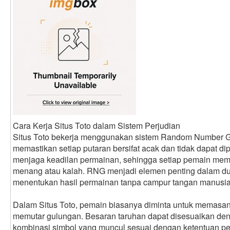
Cara Kerja Situs Toto dalam Sistem Perjudian
Situs Toto bekerja menggunakan sistem Random Number Ge
memastikan setiap putaran bersifat acak dan tidak dapat dip
menjaga keadilan permainan, sehingga setiap pemain memi
menang atau kalah. RNG menjadi elemen penting dalam dun
menentukan hasil permainan tanpa campur tangan manusia
Dalam Situs Toto, pemain biasanya diminta untuk memasan
memutar gulungan. Besaran taruhan dapat disesuaikan deng
kombinasi simbol yang muncul sesuai dengan ketentuan 