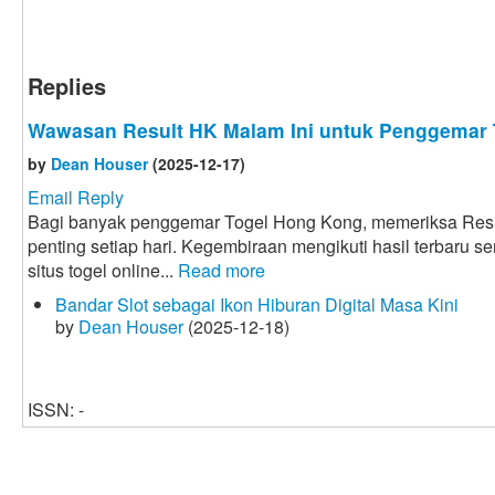
Replies
Wawasan Result HK Malam Ini untuk Penggemar 
by
Dean Houser
(2025-12-17)
Email Reply
Bagi banyak penggemar Togel Hong Kong, memeriksa Res
penting setiap hari. Kegembiraan mengikuti hasil terbaru s
situs togel online...
Read more
Bandar Slot sebagai Ikon Hiburan Digital Masa Kini
by
Dean Houser
(2025-12-18)
ISSN: -