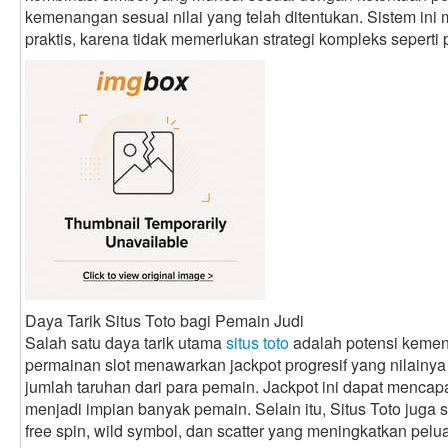
kemenangan sesuai nilai yang telah ditentukan. Sistem ini
praktis, karena tidak memerlukan strategi kompleks seperti 
Daya Tarik Situs Toto bagi Pemain Judi
Salah satu daya tarik utama
situs toto
adalah potensi keme
permainan slot menawarkan jackpot progresif yang nilainya
jumlah taruhan dari para pemain. Jackpot ini dapat mencap
menjadi impian banyak pemain. Selain itu, Situs Toto juga 
free spin, wild symbol, dan scatter yang meningkatkan pel