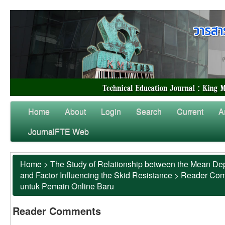
Home
About
Login
Search
Current
A
JournalFTE Web
Home
>
The Study of Relationship between the Mean Dep
and Factor Influencing the Skid Resistance
>
Reader Co
untuk Pemain Online Baru
Reader Comments