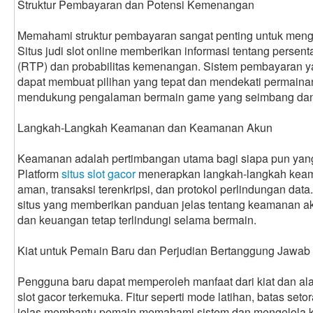
Struktur Pembayaran dan Potensi Kemenangan
Memahami struktur pembayaran sangat penting untuk mengeva
Situs judi slot online memberikan informasi tentang pers
(RTP) dan probabilitas kemenangan. Sistem pembayaran 
dapat membuat pilihan yang tepat dan mendekati permainan
mendukung pengalaman bermain game yang seimbang dan
Langkah-Langkah Keamanan dan Keamanan Akun
Keamanan adalah pertimbangan utama bagi siapa pun yang te
Platform
situs slot gacor
menerapkan langkah-langkah keama
aman, transaksi terenkripsi, dan protokol perlindungan dat
situs yang memberikan panduan jelas tentang keamanan ak
dan keuangan tetap terlindungi selama bermain.
Kiat untuk Pemain Baru dan Perjudian Bertanggung Jawab
Pengguna baru dapat memperoleh manfaat dari kiat dan alat
slot gacor terkemuka. Fitur seperti mode latihan, batas set
jelas membantu pemain memahami sistem dan mengelola ke