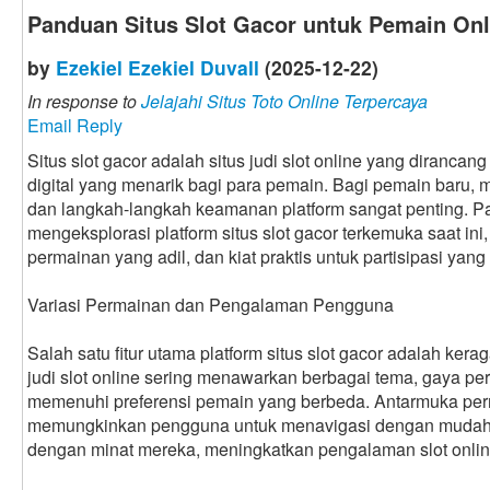
Panduan Situs Slot Gacor untuk Pemain Onl
by
Ezekiel Ezekiel Duvall
(2025-12-22)
In response to
Jelajahi Situs Toto Online Terpercaya
Email Reply
Situs slot gacor adalah situs judi slot online yang diranca
digital yang menarik bagi para pemain. Bagi pemain baru, m
dan langkah-langkah keamanan platform sangat penting. P
mengeksplorasi platform situs slot gacor terkemuka saat ini
permainan yang adil, dan kiat praktis untuk partisipasi y
Variasi Permainan dan Pengalaman Pengguna
Salah satu fitur utama platform situs slot gacor adalah ker
judi slot online sering menawarkan berbagai tema, gaya pe
memenuhi preferensi pemain yang berbeda. Antarmuka per
memungkinkan pengguna untuk menavigasi dengan mudah 
dengan minat mereka, meningkatkan pengalaman slot onlin