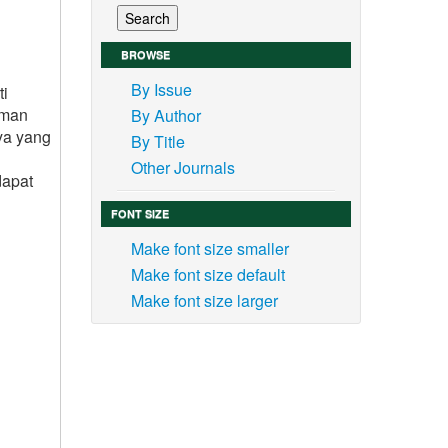
BROWSE
By Issue
ti
aman
By Author
ya yang
By Title
Other Journals
dapat
FONT SIZE
Make font size smaller
Make font size default
Make font size larger