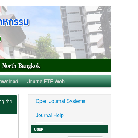
ownload
JournalFTE Web
Open Journal Systems
ng the
Journal Help
USER