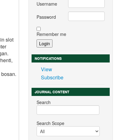
Username
Password
Remember me
n slot
ter
gan.
NOTIFICATIONS
henti,
View
 bosan.
Subscribe
JOURNAL CONTENT
Search
Search Scope