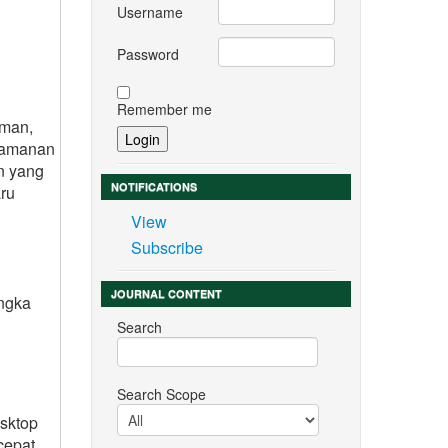
Username
Password
Remember me
aman,
keamanan
n yang
NOTIFICATIONS
ru
View
Subscribe
JOURNAL CONTENT
angka
Search
Search Scope
esktop
cepat