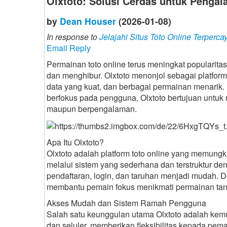
Olxtoto: Solusi Cerdas untuk Pengal
by
Dean Houser
(2026-01-08)
In response to
Jelajahi Situs Toto Online Terperca
Email Reply
Permainan toto online terus meningkat popularit
dan menghibur. Olxtoto menonjol sebagai platfor
data yang kuat, dan berbagai permainan menari
berfokus pada pengguna, Olxtoto bertujuan untu
maupun berpengalaman.
Apa Itu Olxtoto?
Olxtoto adalah platform toto online yang memung
melalui sistem yang sederhana dan terstruktur deng
pendaftaran, login, dan taruhan menjadi mudah. D
membantu pemain fokus menikmati permainan ta
Akses Mudah dan Sistem Ramah Pengguna
Salah satu keunggulan utama Olxtoto adalah kemu
dan seluler, memberikan fleksibilitas kepada pe