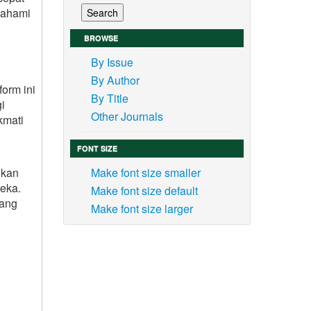
mahami
BROWSE
By Issue
By Author
orm ini
By Title
i
Other Journals
kmati
FONT SIZE
nkan
Make font size smaller
eka.
Make font size default
yang
Make font size larger