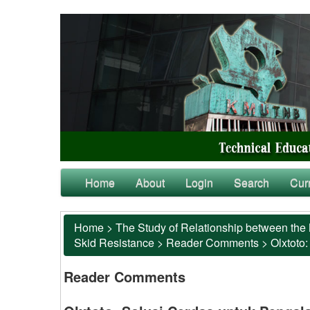
Home
About
Login
Search
Cur
Home
>
The Study of Relationship between the 
Skid Resistance
>
Reader Comments
>
Olxtoto
Reader Comments