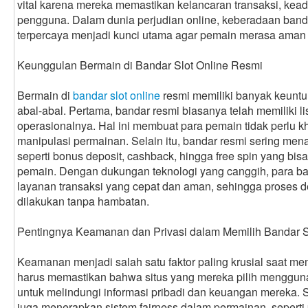
vital karena mereka memastikan kelancaran transaksi, kea
pengguna. Dalam dunia perjudian online, keberadaan banda
terpercaya menjadi kunci utama agar pemain merasa aman
Keunggulan Bermain di Bandar Slot Online Resmi
Bermain di
bandar slot online
resmi memiliki banyak keunt
abal-abal. Pertama, bandar resmi biasanya telah memiliki l
operasionalnya. Hal ini membuat para pemain tidak perlu k
manipulasi permainan. Selain itu, bandar resmi sering me
seperti bonus deposit, cashback, hingga free spin yang b
pemain. Dengan dukungan teknologi yang canggih, para b
layanan transaksi yang cepat dan aman, sehingga proses d
dilakukan tanpa hambatan.
Pentingnya Keamanan dan Privasi dalam Memilih Bandar S
Keamanan menjadi salah satu faktor paling krusial saat mem
harus memastikan bahwa situs yang mereka pilih menggunaka
untuk melindungi informasi pribadi dan keuangan mereka. S
juga menerapkan sistem fairness dalam permainan, sepert