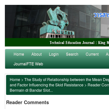
Home
About
Login
Search
Current
A
JournalFTE Web
Home
>
The Study of Relationship between the Mean Dep
and Factor Influencing the Skid Resistance
>
Reader Co
Bermain di Bandar Slot...
Reader Comments