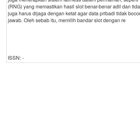
(RNG) yang memastikan hasil slot benar-benar adil dan tida
juga harus dijaga dengan ketat agar data pribadi tidak boc
jawab. Oleh sebab itu, memilih bandar slot dengan re
ISSN: -