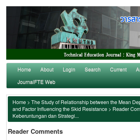
Home
About
Login
Search
Current
A
JournalFTE Web
Home
>
The Study of Relationship between the Mean Dep
and Factor Influencing the Skid Resistance
>
Reader Co
Keberuntungan dan Strategi...
Reader Comments