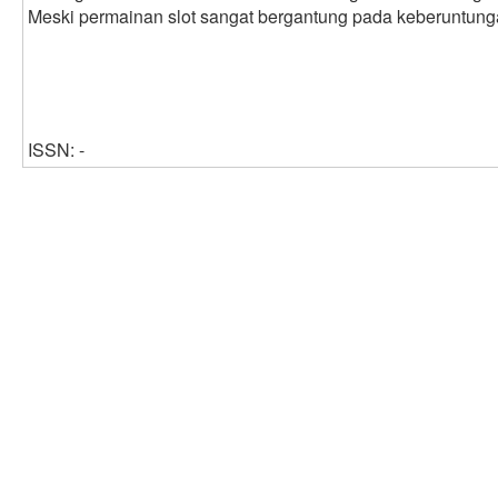
Meski permainan slot sangat bergantung pada keberuntung
ISSN: -