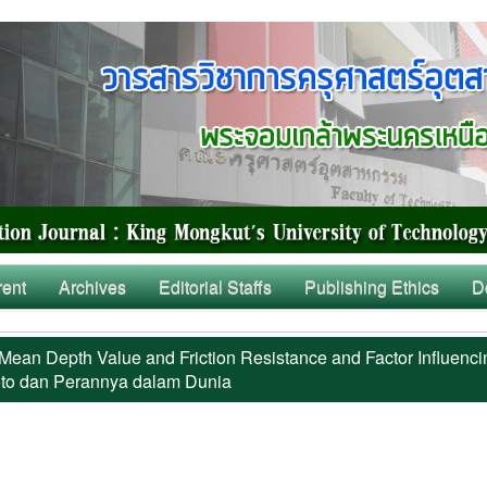
rent
Archives
Editorial Staffs
Publishing Ethics
D
Mean Depth Value and Friction Resistance and Factor Influenci
oto dan Perannya dalam Dunia