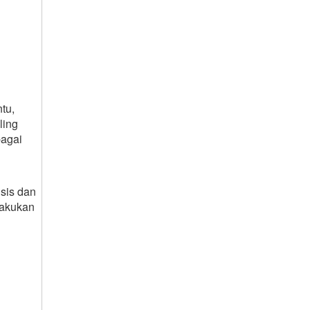
ntu,
ling
bagai
sis dan
lakukan