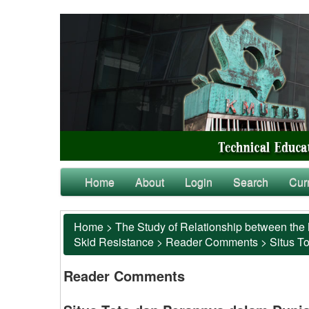
Home
About
Login
Search
Cur
Home
>
The Study of Relationship between the 
Skid Resistance
>
Reader Comments
>
Situs T
Reader Comments