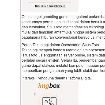
Online togel gambling game mengalami perkembang
sebelumnya permainan ini dikenal dalam bentuk tr
dan terstruktur. Situs toto memanfaatkan teknolo
mulai dari tampilan antarmuka hingga sistem peng
bagaimana hiburan konvensional berevolusi mengiku
Peran Teknologi dalam Operasional Situs Toto
Teknologi menjadi fondasi utama dalam operasional
[situs toto]]. Penggunaan server online, sistem d
berjalan secara efisien. Selain itu, pengembang
game dapat diakses melalui komputer maupun per
memberikan pengalaman yang lebih stabil dan ko
Interaksi Pengguna dalam Platform Digital