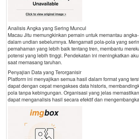
Analisis Angka yang Sering Muncul
Macau Jitu memungkinkan pemain untuk memantau angka-a
dalam undian sebelumnya. Mengamati pola-pola yang seri
pemahaman yang lebih baik tentang tren, membantu merek
potensi yang lebih tinggi. Pendekatan ini meningkatkan ak
saat memasang taruhan.
Penyajian Data yang Terorganisir
Platform ini menyajikan semua hasil dalam format yang ter
dapat dengan cepat mengakses data historis, membandingka
pola tanpa kebingungan. Organisasi yang jelas memastik
dapat menganalisis hasil secara efektif dan mengembangkan