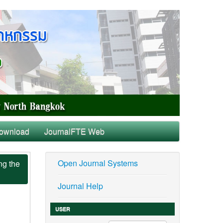
ownload
JournalFTE Web
Open Journal Systems
ng the
Journal Help
USER