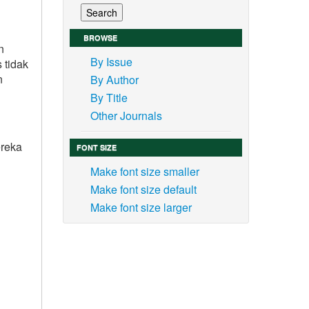
BROWSE
n
By Issue
 tidak
n
By Author
By Title
Other Journals
ereka
FONT SIZE
Make font size smaller
Make font size default
Make font size larger