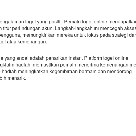
pengalaman togel yang positif. Pemain togel online mendapatka
an fitur perlindungan akun. Langkah-langkah ini mencegah akses
pengguna, memungkinkan mereka untuk fokus pada strategi da
badi atau kemenangan.
ne yang andal adalah penarikan instan. Platform togel online
engklaim hadiah, memastikan pemain menerima kemenangan m
 ke hadiah meningkatkan kegembiraan bermain dan mendorong
ebih menarik.