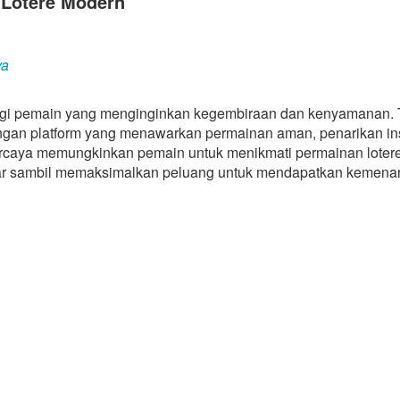
 Lotere Modern
ya
r bagi pemain yang menginginkan kegembiraan dan kenyamanan. 
dengan platform yang menawarkan permainan aman, penarikan in
ercaya memungkinkan pemain untuk menikmati permainan loter
car sambil memaksimalkan peluang untuk mendapatkan kemen