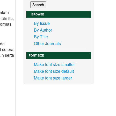
nakan
BROWSE
ain itu,
By Issue
formasi
By Author
By Title
Other Journals
da.
i selera
n serta
FONT SIZE
Make font size smaller
Make font size default
Make font size larger