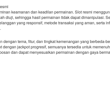
Resmi
jaminan keamanan dan keadilan permainan. Slot resmi menggu
diuji, sehingga hasil permainan tidak dapat dimanipulasi. Sel
langgan yang responsif, metode transaksi yang aman, serta in
.
n dengan tema, fitur, dan tingkat kemenangan yang berbeda-be
 slot dengan jackpot progresif, semuanya tersedia untuk memenuh
 bosan dan dapat menyesuaikan permainan dengan gaya bermai