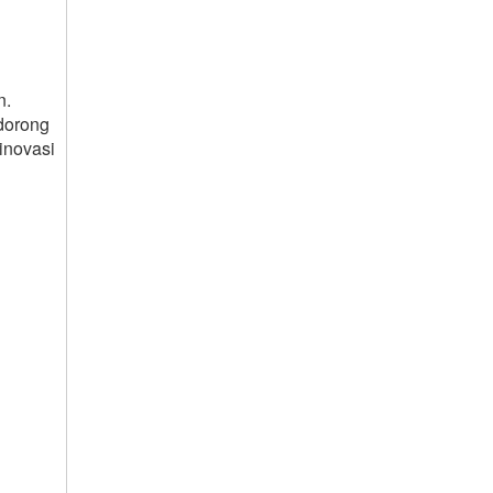
n.
dorong
inovasi