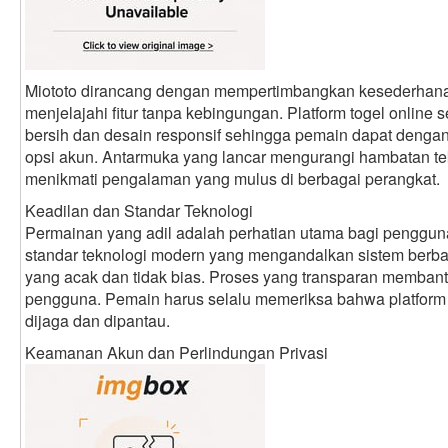
Miototo dirancang dengan mempertimbangkan kesederhan
menjelajahi fitur tanpa kebingungan. Platform togel online 
bersih dan desain responsif sehingga pemain dapat den
opsi akun. Antarmuka yang lancar mengurangi hambatan 
menikmati pengalaman yang mulus di berbagai perangkat.
Keadilan dan Standar Teknologi
Permainan yang adil adalah perhatian utama bagi pengguna 
standar teknologi modern yang mengandalkan sistem berbas
yang acak dan tidak bias. Proses yang transparan memba
pengguna. Pemain harus selalu memeriksa bahwa platform
dijaga dan dipantau.
Keamanan Akun dan Perlindungan Privasi