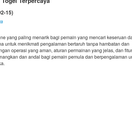
 Togel Terpercaya
2-15)
ya
nline yang paling menarik bagi pemain yang mencari keseruan d
na untuk menikmati pengalaman bertaruh tanpa hambatan dan
gan operasi yang aman, aturan permainan yang jelas, dan fitu
nyenangkan dan andal bagi pemain pemula dan berpengalaman u
ka.