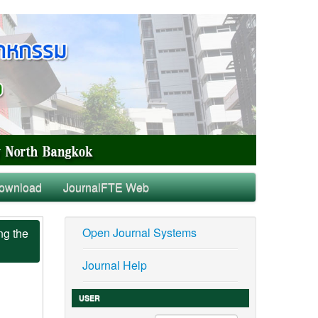
ownload
JournalFTE Web
Open Journal Systems
ng the
Journal Help
USER