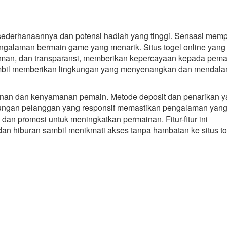
sederhanaannya dan potensi hadiah yang tinggi. Sensasi memp
galaman bermain game yang menarik. Situs togel online yang
 aman, dan transparansi, memberikan kepercayaan kepada pema
ambil memberikan lingkungan yang menyenangkan dan mendala
anan dan kenyamanan pemain. Metode deposit dan penarikan 
kungan pelanggan yang responsif memastikan pengalaman yang 
dan promosi untuk meningkatkan permainan. Fitur-fitur ini
an hiburan sambil menikmati akses tanpa hambatan ke situs to