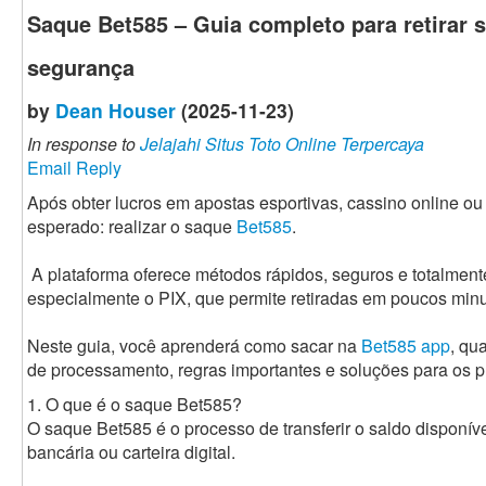
Saque Bet585 – Guia completo para retirar 
segurança
by
Dean Houser
(2025-11-23)
In response to
Jelajahi Situs Toto Online Terpercaya
Email Reply
Após obter lucros em apostas esportivas, cassino online 
esperado: realizar o saque
Bet585
.
A plataforma oferece métodos rápidos, seguros e totalment
especialmente o PIX, que permite retiradas em poucos minu
Neste guia, você aprenderá como sacar na
Bet585 app
, qu
de processamento, regras importantes e soluções para os
1. O que é o saque Bet585?
O saque Bet585 é o processo de transferir o saldo disponíve
bancária ou carteira digital.