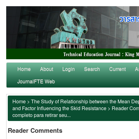
Home
About
Login
Search
Current
A
JournalFTE Web
Home
>
The Study of Relationship between the Mean Dep
and Factor Influencing the Skid Resistance
>
Reader Co
completo para retirar seu...
Reader Comments