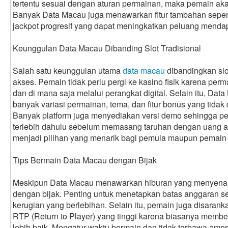
tertentu sesuai dengan aturan permainan, maka pemain 
Banyak Data Macau juga menawarkan fitur tambahan sepert
jackpot progresif yang dapat meningkatkan peluang menda
Keunggulan Data Macau Dibanding Slot Tradisional
Salah satu keunggulan utama
data macau
dibandingkan slo
akses. Pemain tidak perlu pergi ke kasino fisik karena pe
dan di mana saja melalui perangkat digital. Selain itu, Dat
banyak variasi permainan, tema, dan fitur bonus yang tidak
Banyak platform juga menyediakan versi demo sehingga 
terlebih dahulu sebelum memasang taruhan dengan uang as
menjadi pilihan yang menarik bagi pemula maupun pemain
Tips Bermain Data Macau dengan Bijak
Meskipun Data Macau menawarkan hiburan yang menyenan
dengan bijak. Penting untuk menetapkan batas anggaran s
kerugian yang berlebihan. Selain itu, pemain juga disaran
RTP (Return to Player) yang tinggi karena biasanya mem
lebih baik. Mengatur waktu bermain dan tidak terbawa emo