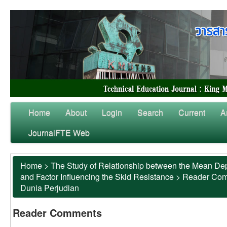
Home
About
Login
Search
Current
A
JournalFTE Web
Home
>
The Study of Relationship between the Mean Dep
and Factor Influencing the Skid Resistance
>
Reader Co
Dunia Perjudian
Reader Comments