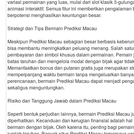
variasi permainan yang luas, mulai dari slot klasik 3-gulu
animasi interaktif. Semua fitur ini memberikan pengalaman
berpotensi menghasilkan keuntungan besar.
Strategi dan Tips Bermain Prediksi Macau
Meskipun Prediksi Macau sebagian besar berbasis keberun
bisa membantu meningkatkan peluang menang. Salah satu
pembayaran dan simbol khusus dalam permainan. Pemain 
batas taruhan dan mengelola modal dengan bijak agar tida
Memanfaatkan bonus dan putaran gratis juga merupakan stra
memperpanjang waktu bermain tanpa mengeluarkan banyak
perencanaan, bermain Prediksi Macau dapat menjadi pe
sekaligus menguntungkan.
Risiko dan Tanggung Jawab dalam Prediksi Macau
Seperti bentuk perjudian lainnya, bermain Prediksi Macau j
diperhatikan. Kecanduan dan kerugian finansial adalah hal n
bermain dengan bijak. Oleh karena itu, penting bagi pemai
jumlah taruhan. Banyak situs Prediksi Macau terpercaya yan