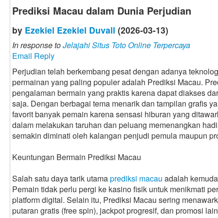
Prediksi Macau dalam Dunia Perjudian
by
Ezekiel Ezekiel Duvall
(2026-03-13)
In response to
Jelajahi Situs Toto Online Terpercaya
Email Reply
Perjudian telah berkembang pesat dengan adanya teknologi 
permainan yang paling populer adalah Prediksi Macau. P
pengalaman bermain yang praktis karena dapat diakses da
saja. Dengan berbagai tema menarik dan tampilan grafis y
favorit banyak pemain karena sensasi hiburan yang ditawa
dalam melakukan taruhan dan peluang memenangkan hadi
semakin diminati oleh kalangan penjudi pemula maupun pro
Keuntungan Bermain Prediksi Macau
Salah satu daya tarik utama
prediksi macau
adalah kemudah
Pemain tidak perlu pergi ke kasino fisik untuk menikmati p
platform digital. Selain itu, Prediksi Macau sering menawar
putaran gratis (free spin), jackpot progresif, dan promosi l